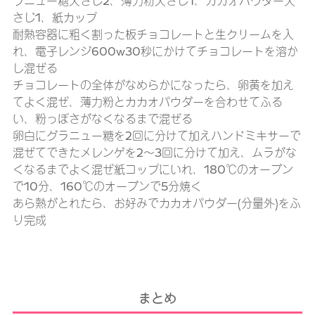
ラニュー糖大さじ2、薄力粉大さじ1、カカオパウダー大
さじ1、紙カップ
耐熱容器に粗く割った板チョコレートと生クリームを入
れ、電子レンジ600w30秒にかけてチョコレートを溶か
し混ぜる
チョコレートの全体がなめらかになったら、卵黄を加え
てよく混ぜ、薄力粉とカカオパウダーを合わせてふる
い、粉っぽさがなくなるまで混ぜる
卵白にグラニュー糖を2回に分けて加えハンドミキサーで
混ぜてできたメレンゲを2～3回に分けて加え、ムラがな
くなるまでよく混ぜ紙コップにいれ、180℃のオーブン
で10分、160℃のオーブンで5分焼く
あら熱がとれたら、お好みでカカオパウダー(分量外)をふ
り完成
まとめ