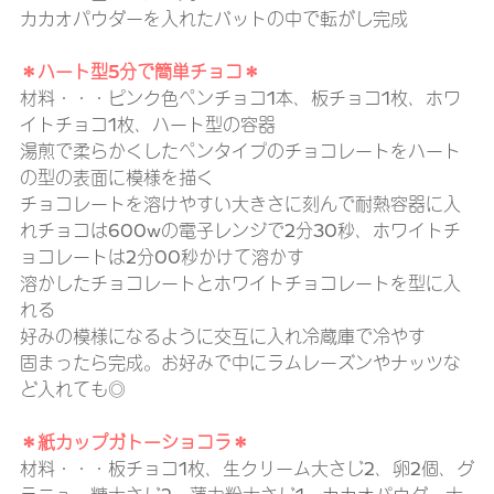
カカオパウダーを入れたバットの中で転がし完成
＊ハート型5分で簡単チョコ＊
材料・・・ピンク色ペンチョコ1本、板チョコ1枚、ホワ
イトチョコ1枚、ハート型の容器
湯煎で柔らかくしたペンタイプのチョコレートをハート
の型の表面に模様を描く
チョコレートを溶けやすい大きさに刻んで耐熱容器に入
れチョコは600wの電子レンジで2分30秒、ホワイトチ
ョコレートは2分00秒かけて溶かす
溶かしたチョコレートとホワイトチョコレートを型に入
れる
好みの模様になるように交互に入れ冷蔵庫で冷やす
固まったら完成。お好みで中にラムレーズンやナッツな
ど入れても◎
＊紙カップガトーショコラ＊
材料・・・板チョコ1枚、生クリーム大さじ2、卵2個、グ