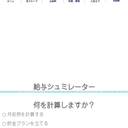
未経験
ホーム
当グループ
お給料
待遇・環境
入店まで
給
与
シ
ュ
ミ
レ
ー
タ
ー
何を計算しますか？
月収例を計算する
貯金プランを立てる